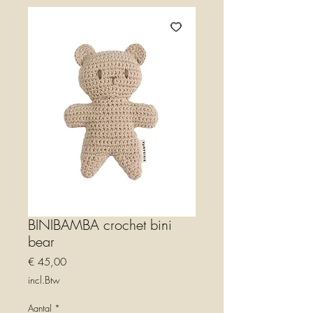
BINIBAMBA crochet bini
bear
Prijs
€ 45,00
incl.Btw
Aantal
*