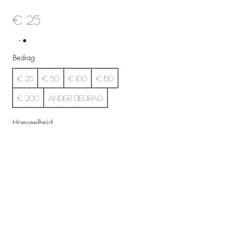
€ 25
Bedrag
€ 25
€ 50
€ 100
€ 150
€ 200
Ander bedrag
Hoeveelheid
Nu kopen