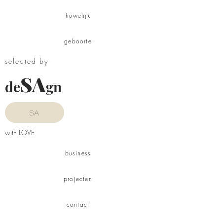
huwelijk
geboorte
selected by
SA
de
gn
SA
with LOVE
business
projecten
contact