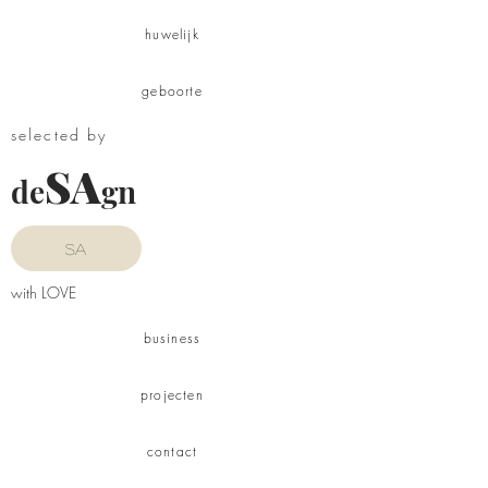
huwelijk
geboorte
selected by
SA
de
gn
SA
with LOVE
business
projecten
contact