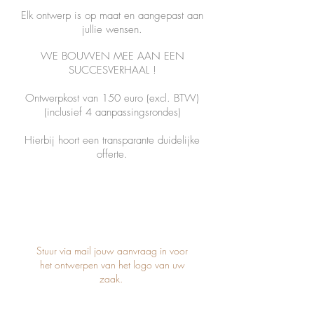
Elk ontwerp is op maat en aangepast aan
jullie wensen.
WE BOUWEN MEE AAN EEN
SUCCESVERHAAL !
Ontwerpkost van 150 euro (excl. BTW)
(inclusief 4 aanpassingsrondes)
Hierbij hoort een transparante duidelijke
offerte.
GET IN
TOUCH
Stuur via mail jouw aanvraag in voor
het ontwerpen van het logo van uw
zaak.